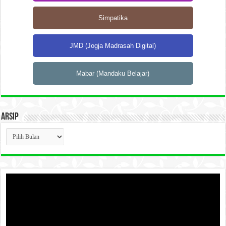
Simpatika
JMD (Jogja Madrasah Digital)
Mabar (Mandaku Belajar)
Arsip
Arsip