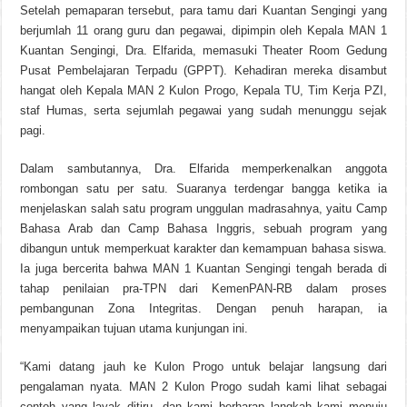
Setelah pemaparan tersebut, para tamu dari Kuantan Sengingi yang
berjumlah 11 orang guru dan pegawai, dipimpin oleh Kepala MAN 1
Kuantan Sengingi, Dra. Elfarida, memasuki Theater Room Gedung
Pusat Pembelajaran Terpadu (GPPT). Kehadiran mereka disambut
hangat oleh Kepala MAN 2 Kulon Progo, Kepala TU, Tim Kerja PZI,
staf Humas, serta sejumlah pegawai yang sudah menunggu sejak
pagi.
Dalam sambutannya, Dra. Elfarida memperkenalkan anggota
rombongan satu per satu. Suaranya terdengar bangga ketika ia
menjelaskan salah satu program unggulan madrasahnya, yaitu Camp
Bahasa Arab dan Camp Bahasa Inggris, sebuah program yang
dibangun untuk memperkuat karakter dan kemampuan bahasa siswa.
Ia juga bercerita bahwa MAN 1 Kuantan Sengingi tengah berada di
tahap penilaian pra-TPN dari KemenPAN-RB dalam proses
pembangunan Zona Integritas. Dengan penuh harapan, ia
menyampaikan tujuan utama kunjungan ini.
“Kami datang jauh ke Kulon Progo untuk belajar langsung dari
pengalaman nyata. MAN 2 Kulon Progo sudah kami lihat sebagai
contoh yang layak ditiru, dan kami berharap langkah kami menuju