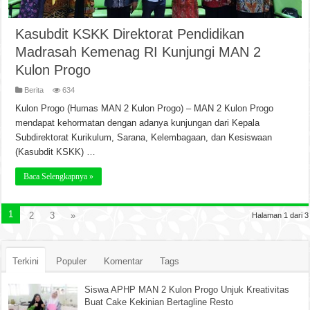
Kasubdit KSKK Direktorat Pendidikan
Madrasah Kemenag RI Kunjungi MAN 2
Kulon Progo
Berita
634
Kulon Progo (Humas MAN 2 Kulon Progo) – MAN 2 Kulon Progo
mendapat kehormatan dengan adanya kunjungan dari Kepala
Subdirektorat Kurikulum, Sarana, Kelembagaan, dan Kesiswaan
(Kasubdit KSKK) …
Baca Selengkapnya »
1
2
3
»
Halaman 1 dari 3
Terkini
Populer
Komentar
Tags
Siswa APHP MAN 2 Kulon Progo Unjuk Kreativitas
Buat Cake Kekinian Bertagline Resto