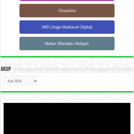
Simpatika
JMD (Jogja Madrasah Digital)
Mabar (Mandaku Belajar)
Arsip
Arsip